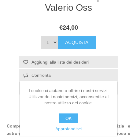
Valerio Oss
€24,00
ACQUISTA
Aggiungi alla lista dei desideri
Confronta
Invia ad un amico
I cookie ci aiutano a offrire i nostri servizi.
Utilizzando i nostri servizi, acconsentite al
nostro utilizzo dei cookie.
OK
Comprendere il profondo legame tra civiltà egizia e
Approfondisci
astronomia, riconoscendone il valore culturale, religioso e