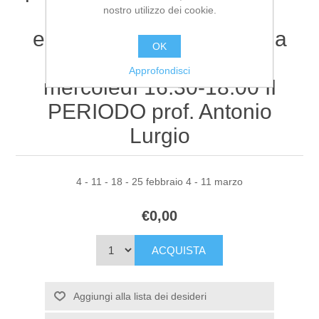
teologiche e concili
nostro utilizzo dei cookie.
ecumenici: una storia sulla
OK
pluralità del credere
Approfondisci
mercoledì 16.30-18.00 II
PERIODO prof. Antonio
Lurgio
4 - 11 - 18 - 25 febbraio 4 - 11 marzo
€0,00
ACQUISTA
Aggiungi alla lista dei desideri