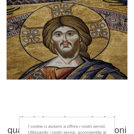
Il cristianesimo nei primi
I cookie ci aiutano a offrire i nostri servizi.
quattro secoli. Fra discussioni
Utilizzando i nostri servizi, acconsentite al