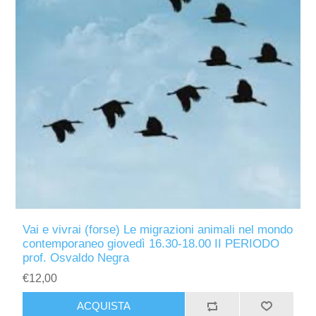
Vai e vivrai (forse) Le migrazioni animali nel mondo
contemporaneo giovedì 16.30-18.00 II PERIODO
prof. Osvaldo Negra
€12,00
ACQUISTA