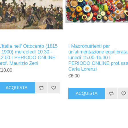
L’Italia nell’ Ottocento (1815
I Macronutrienti per
- 1900) mercoledì 10.30 -
un’alimentazione equilibrata
12.00 I PERIODO ONLINE
lunedì 15.00-16.30 I
prof. Maurizio Zeni
PERIODO ONLINE prof.ss
Carla Lorenzi
€10,00
€6,00
ACQUISTA
ACQUISTA