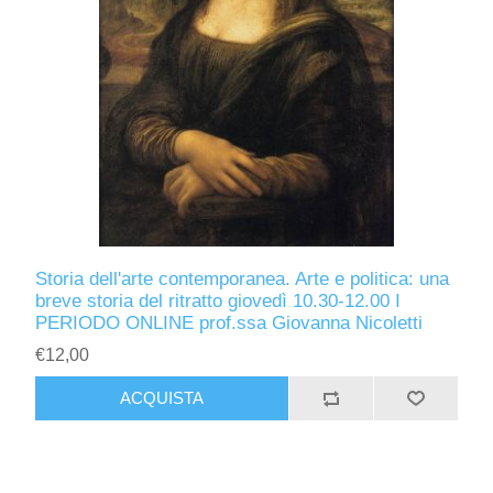
Storia dell'arte contemporanea. Arte e politica: una
breve storia del ritratto giovedì 10.30-12.00 I
PERIODO ONLINE prof.ssa Giovanna Nicoletti
€12,00
ACQUISTA